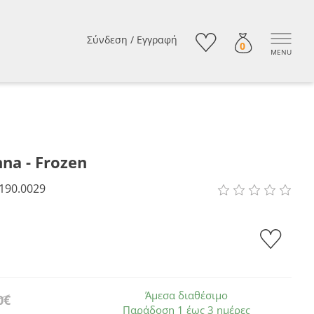
Σύνδεση
/
Εγγραφή
0
MENU
na - Frozen
190.0029
Άμεσα διαθέσιμο
0€
Παράδοση 1 έως 3 ημέρες