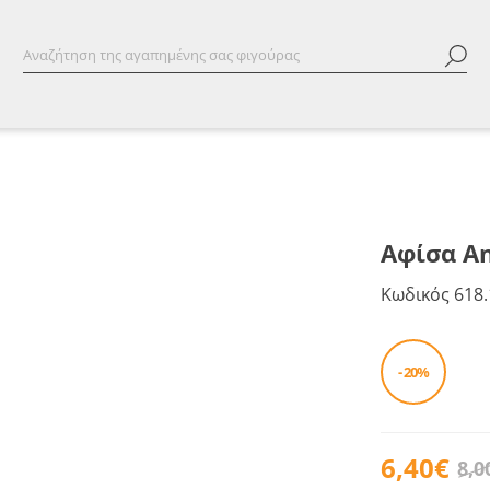
Αφίσα An
Κωδικός
618.
- 20%
6,40€
8,0