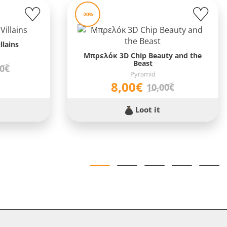
-20%
llains
Μπρελόκ 3D Chip Beauty and the
Beast
90€
Pyramid
8,00€
10,00€
Loot it