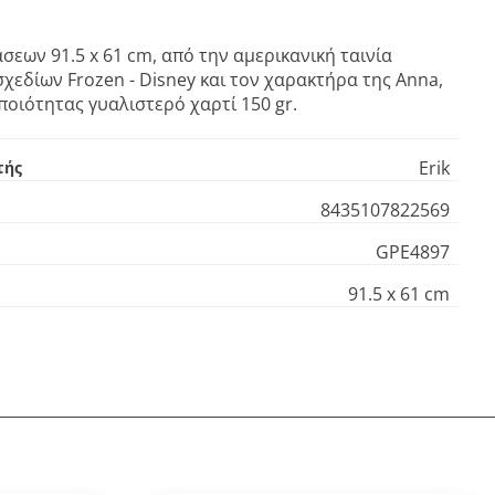
σεων 91.5 x 61 cm, από την αμερικανική ταινία
χεδίων Frozen - Disney και τον χαρακτήρα της Anna,
οιότητας γυαλιστερό χαρτί 150 gr.
Erik
τής
8435107822569
GPE4897
91.5 x 61 cm