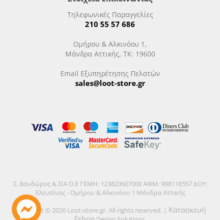
Τηλεφωνικές Παραγγελίες
210 55 57 686
Ομήρου & Αλκινόου 1,
Μάνδρα Αττικής, ΤΚ: 19600
Email Εξυπηρέτησης Πελατών
sales@loot-store.gr
Σ. Βανδώρος & ΣΙΑ Ο.Ε ΓΕΜΗ: 123823607000 ΑΦΜ: 998118557 ΔΟΥ:
Ελευσίνας - Ομήρου & Αλκινόου 1 Μάνδρα Αττικής
Κατασκευή
Copyright © 2026 Loot-store.gr. All rights reserved. |
Eshop
Design Solutions.