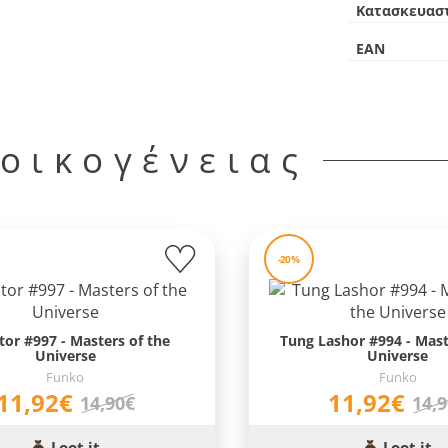
Κατασκευασ
EAN
 οικογένειας
-20%
or #997 - Masters of the
Tung Lashor #994 - Mast
Universe
Universe
Funko
Funko
11,92€
11,92€
14,90€
14,
Loot it
Loot it