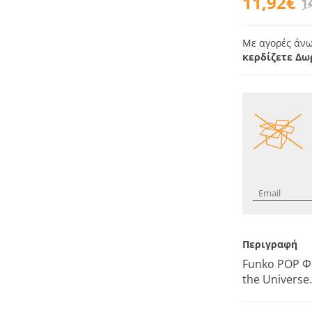
11,92€
1
Με αγορές άνω
κερδίζετε Δω
Περιγραφή
Funko POP Φι
the Universe