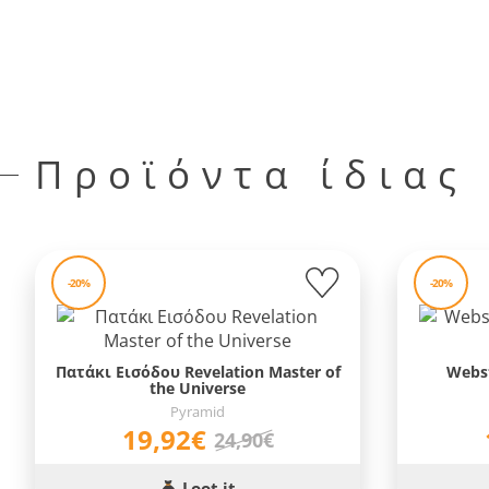
Προϊόντα ίδιας
-20%
-20%
Πατάκι Εισόδου Revelation Master of
Webst
the Universe
Pyramid
19,92€
24,90€
Loot it