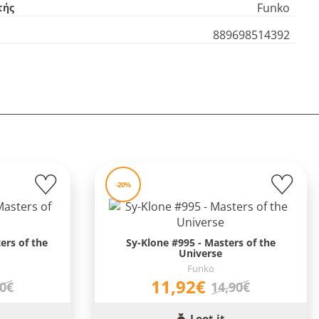
Funko
τής
889698514392
-20%
ers of the
Sy-Klone #995 - Masters of the
Universe
Funko
11,92€
90€
14,90€
Loot it