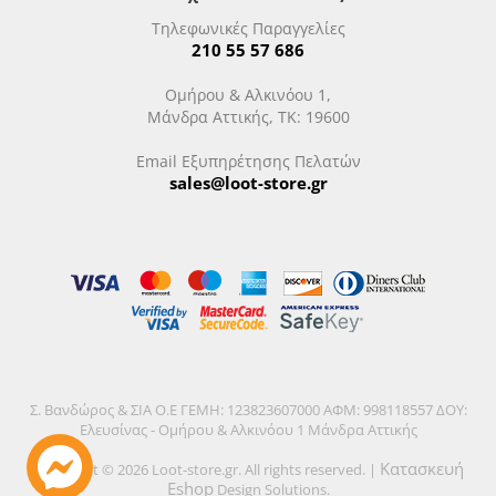
Τηλεφωνικές Παραγγελίες
210 55 57 686
Ομήρου & Αλκινόου 1,
Μάνδρα Αττικής, ΤΚ: 19600
Email Εξυπηρέτησης Πελατών
sales@loot-store.gr
Σ. Βανδώρος & ΣΙΑ Ο.Ε ΓΕΜΗ: 123823607000 ΑΦΜ: 998118557 ΔΟΥ:
Ελευσίνας - Ομήρου & Αλκινόου 1 Μάνδρα Αττικής
Κατασκευή
Copyright © 2026 Loot-store.gr. All rights reserved. |
Eshop
Design Solutions.