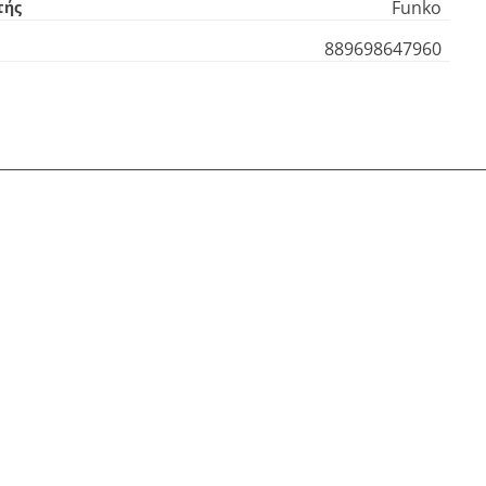
Funko
τής
889698647960