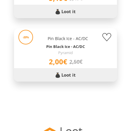
Loot it
-20%
Pin Black Ice - AC/DC
Pyramid
2,00€
2,50€
Loot it