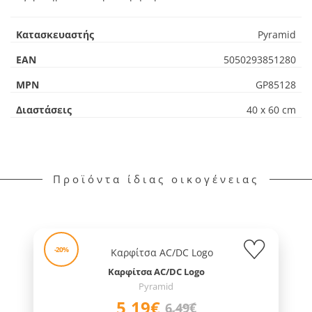
Κατασκευαστής
Pyramid
EAN
5050293851280
MPN
GP85128
Διαστάσεις
40 x 60 cm
Προϊόντα ίδιας οικογένειας
-20%
Καρφίτσα AC/DC Logo
Pyramid
5,19€
6,49€