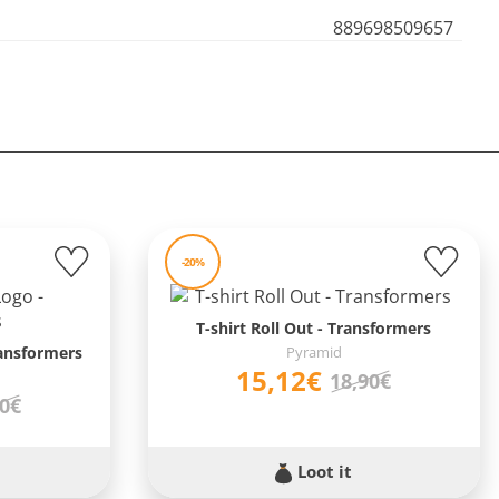
889698509657
-20%
T-shirt Roll Out - Transformers
ransformers
Pyramid
15,12€
18,90€
90€
Loot it