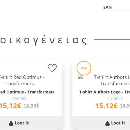
EAN
 οικογένειας
-20%
 Red Optimus - Transformers
T-shirt Autbots Logo - T
Pyramid
Pyramid
15,12€
15,12€
18,90€
18,
Loot it
Loot it