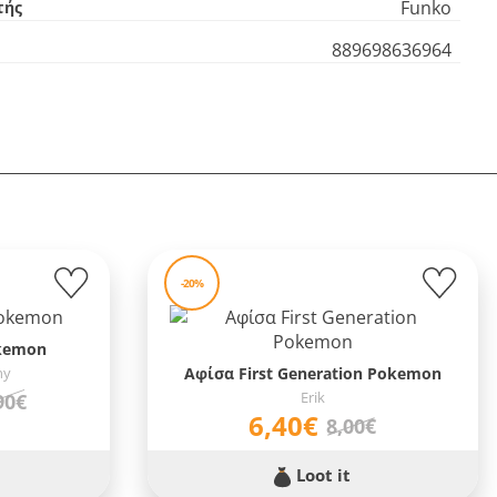
Funko
τής
889698636964
-20%
okemon
ny
Αφίσα First Generation Pokemon
Erik
90€
6,40€
8,00€
Loot it