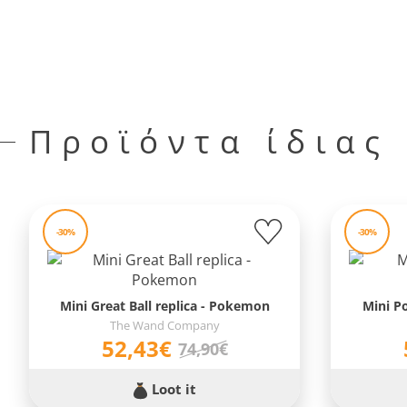
Προϊόντα ίδιας
-30%
-30%
Mini Great Ball replica - Pokemon
Mini P
The Wand Company
52,43€
74,90€
Loot it