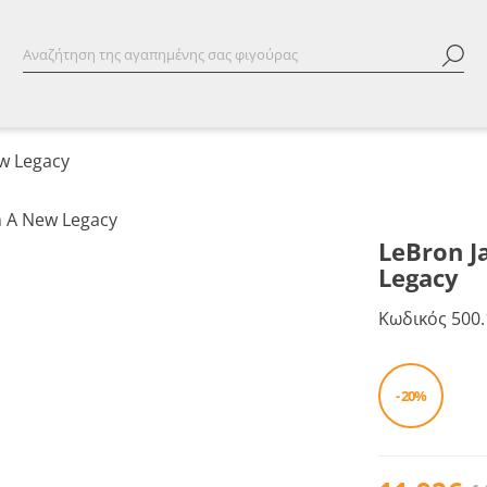
ew Legacy
LeBron J
Legacy
Κωδικός
500.
- 20%