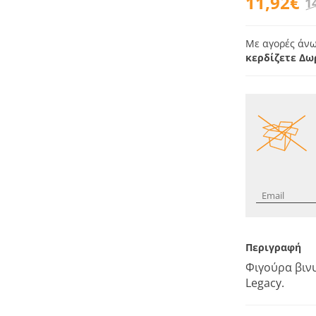
11,92€
1
Με αγορές άνω
κερδίζετε Δω
Περιγραφή
Φιγούρα βινυ
Legacy.