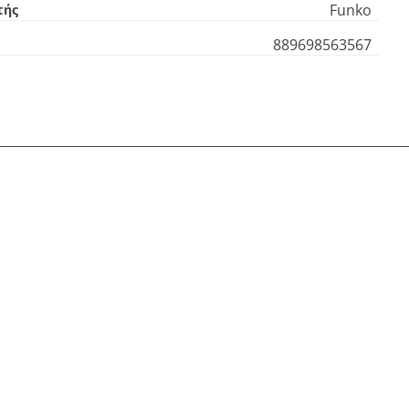
Funko
τής
889698563567