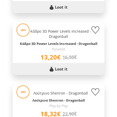
Loot it
-20%
Κάδρο 3D Power Levels Increased - Dragonball
Pyramid
13,20€
16,50€
Loot it
-20%
Λούτρινο Shenron - Dragonball
Play by Play
18,32€
22,90€