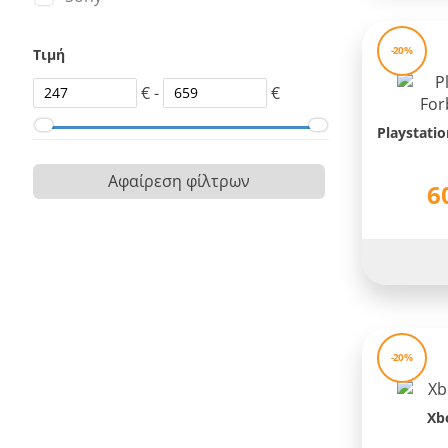
-20%
Τιμή
€ -
€
Playstati
Αφαίρεση φίλτρων
6
-20%
Xbo