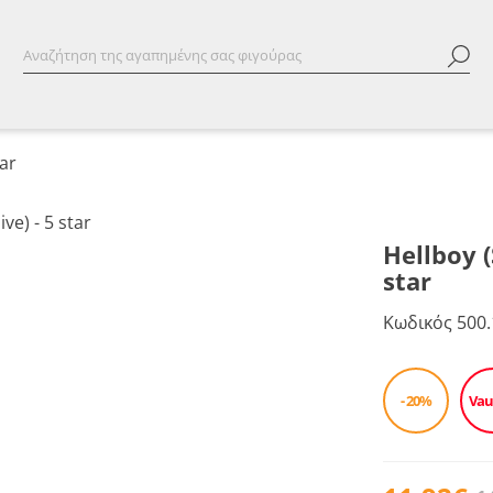
tar
Hellboy (
star
Κωδικός
500.
- 20%
Vau