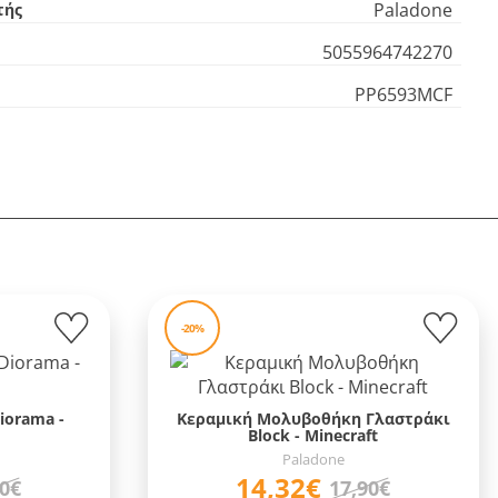
Paladone
τής
5055964742270
PP6593MCF
-20%
iorama -
Κεραμική Μολυβοθήκη Γλαστράκι
Block - Minecraft
Paladone
14,32€
90€
17,90€