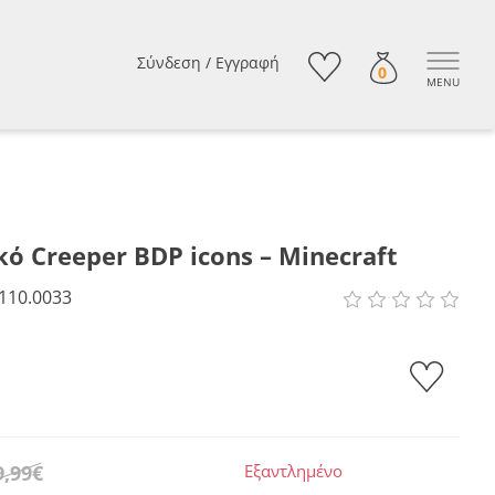
Σύνδεση
/
Εγγραφή
0
MENU
ό Creeper BDP icons – Minecraft
110.0033
9,99€
Εξαντλημένο