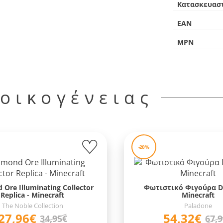
Κατασκευασ
EAN
MPN
 οικογένειας
-20%
 Ore Illuminating Collector
Φωτιστικό Φιγούρα D
Replica - Minecraft
Minecraft
The Noble Collection
Paladone
27,96€
54,32€
34,95€
67,