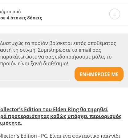
κάρτα από
α σε 4 άτοκες δόσεις
Δυστυχώς το προϊόν βρίσκεται εκτός αποθέματος
αυτή τη στιγμή! Συμπληρώστε το email σας
παρακάτω ώστε να σας ειδοποιήσουμε μόλις το
προϊόν είναι ξανά διαθέσιμο!
ΕΝΗΜΕΡΩΣΕ ΜΕ
Collector's Edition του Elden Ring θα τηρηθεί
ιρά προτεραιότητας καθώς υπάρχει περιορισμός
ιμότητα.
llector's Edition - PC. Είναι ένα φανταστικό παιχνίδι