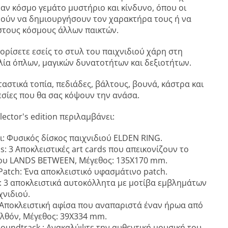
αν κόσμο γεμάτο μυστήριο και κίνδυνο, όπου οι
ρούν να δημιουργήσουν τον χαρακτήρα τους ή να
στους κόσμους άλλων παικτών.
ορίσετε εσείς το στυλ του παιχνιδιού χάρη στη
λία όπλων, μαγικών δυνατοτήτων και δεξιοτήτων.
ταστικά τοπία, πεδιάδες, βάλτους, βουνά, κάστρα και
σίες που θα σας κόψουν την ανάσα.
lector's edition περιλαμβάνει:
ι: Φυσικός δίσκος παιχνιδιού ELDEN RING.
ds: 3 Αποκλειστικές art cards που απεικονίζουν το
του LANDS BETWEEN, Μέγεθος: 135X170 mm.
atch: Ένα αποκλειστικό υφασμάτινο patch.
s: 3 αποκλειστικά αυτοκόλλητα με μοτίβα εμβλημάτων
χνιδιού.
 Αποκλειστική αφίσα που αναπαριστά έναν ήρωα από
λθόν, Μέγεθος: 39X334 mm.
 Soundtrack : Ανακαλύψτε την αυθεντική μουσική του