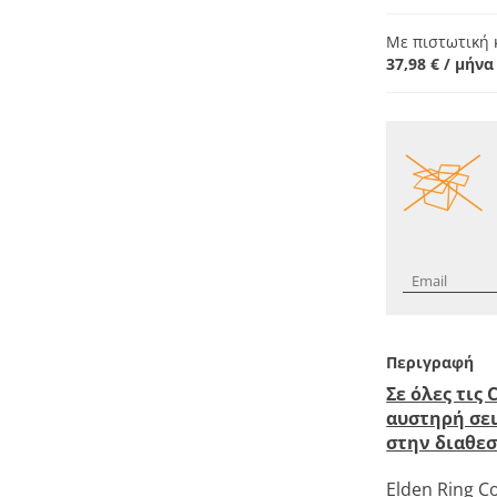
Με πιστωτική 
37,98 € / μήν
Περιγραφή
Σε όλες τις 
αυστηρή σε
στην διαθεσ
Elden Ring Co