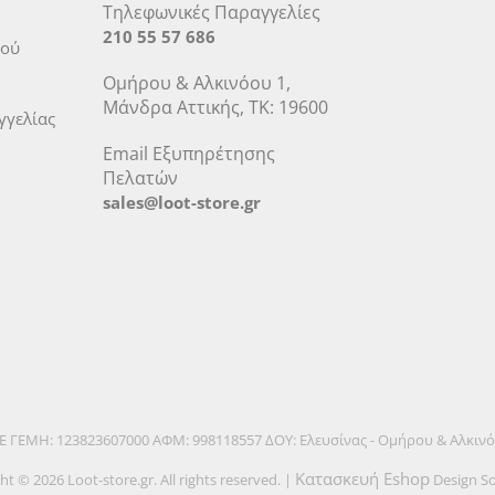
Τηλεφωνικές Παραγγελίες
210 55 57 686
μού
Ομήρου & Αλκινόου 1,
Μάνδρα Αττικής, ΤΚ: 19600
γελίας
Email Εξυπηρέτησης
Πελατών
sales@loot-store.gr
.Ε ΓΕΜΗ: 123823607000 ΑΦΜ: 998118557 ΔΟΥ: Ελευσίνας - Ομήρου & Αλκιν
Κατασκευή Eshop
ht © 2026 Loot-store.gr. All rights reserved. |
Design So