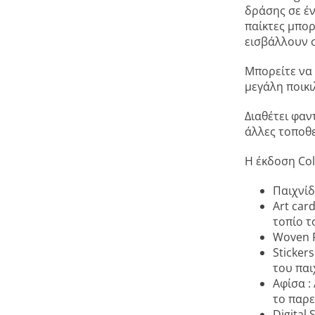
δράσης σε έν
παίκτες μπο
εισβάλλουν 
Μπορείτε να 
μεγάλη ποικι
Διαθέτει φαν
άλλες τοποθε
Η έκδοση Col
Παιχνίδ
Art car
τοπίο 
Woven P
Sticker
του παι
Αφίσα :
το παρε
Digital