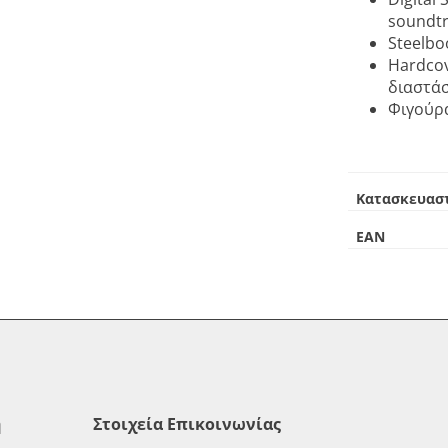
soundtr
Steelbo
Ηardcov
διαστά
Φιγούρα
Κατασκευασ
EAN
η
Στοιχεία Επικοινωνίας