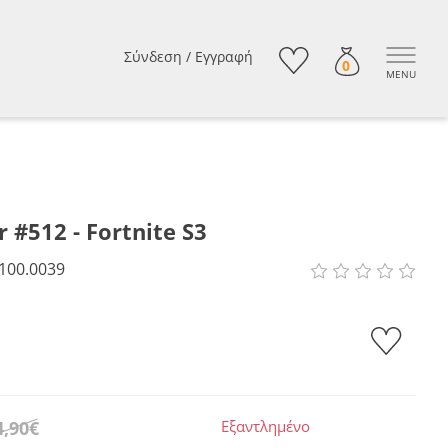
Σύνδεση
/
Εγγραφή
0
MENU
 #512 - Fortnite S3
100.0039
4,90€
Εξαντλημένο