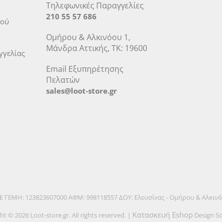
Τηλεφωνικές Παραγγελίες
210 55 57 686
μού
Ομήρου & Αλκινόου 1,
Μάνδρα Αττικής, ΤΚ: 19600
γελίας
Email Εξυπηρέτησης
Πελατών
sales@loot-store.gr
.Ε ΓΕΜΗ: 123823607000 ΑΦΜ: 998118557 ΔΟΥ: Ελευσίνας - Ομήρου & Αλκιν
Κατασκευή Eshop
ht © 2026 Loot-store.gr. All rights reserved. |
Design So