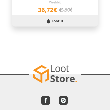
Wrebbit
36,72€
45,90€
Loot it